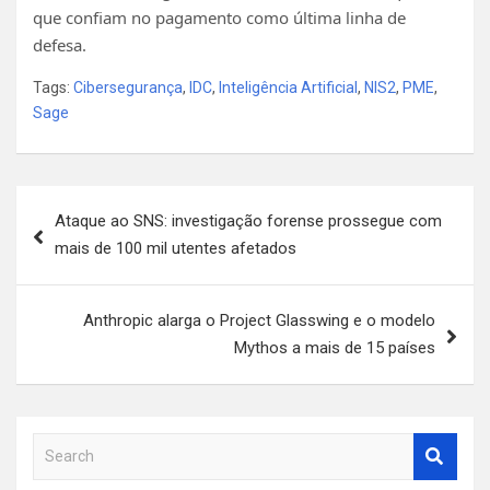
que confiam no pagamento como última linha de
defesa.
Tags:
Cibersegurança
,
IDC
,
Inteligência Artificial
,
NIS2
,
PME
,
Sage
Navegação
Ataque ao SNS: investigação forense prossegue com
de
mais de 100 mil utentes afetados
artigos
Anthropic alarga o Project Glasswing e o modelo
Mythos a mais de 15 países
S
e