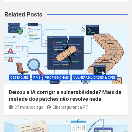
a
r
Related Posts
c
h
DESTAQUES
PME
PROFISSIONAIS
VULNERABILIDADES & CVES
Deixou a IA corrigir a vulnerabilidade? Mais de
metade dos patches não resolve nada
37 minutos ago
Ciberseguranca.PT