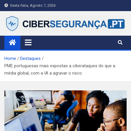
Skip
Sexta-feira, Agosto 7, 2026
to
content
Ciberseguranca.PT
Publicação portuguesa de referência em cibersegurança —
notícias, alertas e guias práticos para cidadãos, PME e
profissionais.
Home
Destaques
PME portuguesas mais expostas a ciberataques do que a
média global, com a IA a agravar o risco