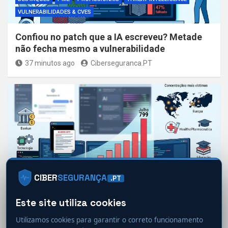
VULNERABILIDADES & CVES
Confiou no patch que a IA escreveu? Metade
não fecha mesmo a vulnerabilidade
37 minutos ago
Ciberseguranca.PT
DESTAQUES
INCIDENTES
PROFISSIONAIS
RANSOMWARE
CIBER
SEGURANÇA
.PT
THREAT INTELLIGENCE
Este site utiliza cookies
Ransomware disparou em julho e o seu setor
pode ter mudado de posição na lista
Utilizamos cookies para garantir o correto funcionamento