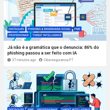
DESTAQUES
PHISHING & ENGENHARIA SOCIAL
PME
PROFISSIONAIS
THREAT INTELLIGENCE
Já não é a gramática que o denuncia: 86% do
phishing passou a ser feito com IA
37 minutos ago
Ciberseguranca.PT
DESTAQUES
PME
PROFISSIONAIS
THREAT INTELLIGENCE