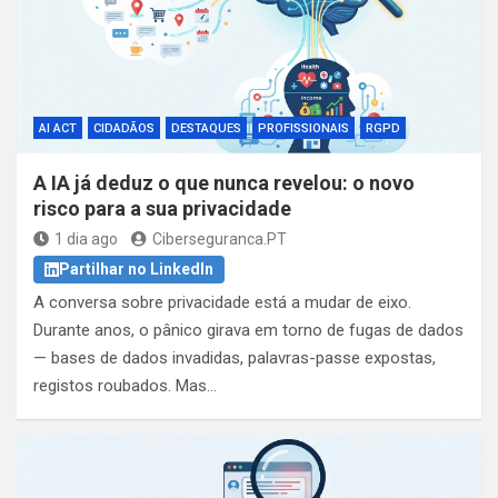
AI ACT
CIDADÃOS
DESTAQUES
PROFISSIONAIS
RGPD
A IA já deduz o que nunca revelou: o novo
risco para a sua privacidade
1 dia ago
Ciberseguranca.PT
Partilhar no LinkedIn
A conversa sobre privacidade está a mudar de eixo.
Durante anos, o pânico girava em torno de fugas de dados
— bases de dados invadidas, palavras-passe expostas,
registos roubados. Mas…