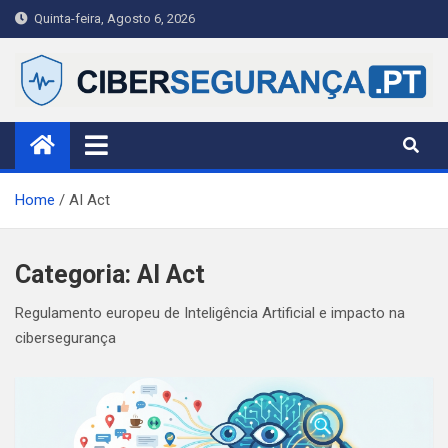
Skip
Quinta-feira, Agosto 6, 2026
to
content
Ciberseguranca.PT
Publicação portuguesa de referência em cibersegurança —
notícias, alertas e guias práticos para cidadãos, PME e
profissionais.
Home
AI Act
Categoria:
AI Act
Regulamento europeu de Inteligência Artificial e impacto na
cibersegurança