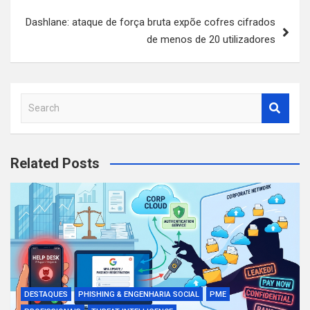
Dashlane: ataque de força bruta expõe cofres cifrados
de menos de 20 utilizadores
S
e
a
r
Related Posts
c
h
DESTAQUES
PHISHING & ENGENHARIA SOCIAL
PME