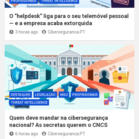
PROFISSIONAIS
THREAT INTELLIGENCE
O “helpdesk” liga para o seu telemóvel pessoal
— e a empresa acaba extorquida
3 horas ago
Ciberseguranca.PT
DESTAQUES
LEGISLAÇÃO
NIS2
PROFISSIONAIS
THREAT INTELLIGENCE
Quem deve mandar na cibersegurança
nacional? As secretas querem o CNCS
6 horas ago
Ciberseguranca.PT