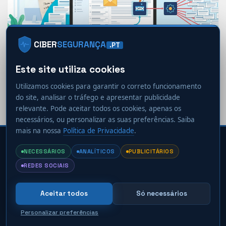
DESTAQUES
PHISHING & ENGENHARIA SOCIAL
PME
CIBER
SEGURANÇA
.PT
PROFISSIONAIS
THREAT INTELLIGENCE
Este site utiliza cookies
Já não é a gramática que o denuncia: 86% do
phishing passou a ser feito com IA
Utilizamos cookies para garantir o correto funcionamento
20 horas ago
Ciberseguranca.PT
do site, analisar o tráfego e apresentar publicidade
relevante. Pode aceitar todos os cookies, apenas os
necessários, ou personalizar as suas preferências. Saiba
mais na nossa
Política de Privacidade
.
CIBER
SEGURANÇA
.PT
NECESSÁRIOS
ANALÍTICOS
PUBLICITÁRIOS
Ficha Técnica
Política de Privacidade
REDES SOCIAIS
Política de Cookies
Termos e Condições
Contacto
Preferências de cookies
Aceitar todos
Só necessários
© 2026
Cibersegurança.PT
· Todos os direitos reservados ·
info@ciberseguranca.pt
Personalizar preferências
RSS