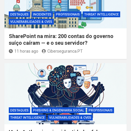
DESTAQUES
INCIDENTES
PROFISSIONAIS
THREAT INTELLIGENCE
VULNERABILIDADES & CVES
SharePoint na mira: 200 contas do governo
suíço caíram — e o seu servidor?
11 horas ago
Ciberseguranca.PT
DESTAQUES
PHISHING & ENGENHARIA SOCIAL
PROFISSIONAIS
THREAT INTELLIGENCE
VULNERABILIDADES & CVES