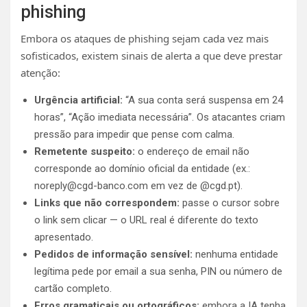
phishing
Embora os ataques de phishing sejam cada vez mais
sofisticados, existem sinais de alerta a que deve prestar
atenção:
Urgência artificial:
“A sua conta será suspensa em 24
horas”, “Ação imediata necessária”. Os atacantes criam
pressão para impedir que pense com calma.
Remetente suspeito:
o endereço de email não
corresponde ao domínio oficial da entidade (ex.:
noreply@cgd-banco.com
em vez de @cgd.pt).
Links que não correspondem:
passe o cursor sobre
o link sem clicar — o URL real é diferente do texto
apresentado.
Pedidos de informação sensível:
nenhuma entidade
legítima pede por email a sua senha, PIN ou número de
cartão completo.
Erros gramaticais ou ortográficos:
embora a IA tenha