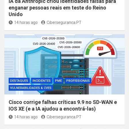
IA da Anthropic criou identidades falsas para
enganar pessoas reais em teste do Reino
Unido
14 horas ago
Ciberseguranca.PT
DESTAQUES
INCIDENTES
PME
PROFISSIONAIS
VULNERABILIDADES & CVES
Cisco corrige falhas críticas 9.9 no SD-WAN e
IOS XE (e a IA ajudou a encontrá-las)
14 horas ago
Ciberseguranca.PT