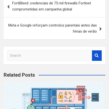
FortiBleed: credenciais de 75 mil firewalls Fortinet
de
comprometidas em campanha global
artigos
Meta e Google reforçam controlos parentais antes das
férias de verão
S
e
a
r
Related Posts
c
h