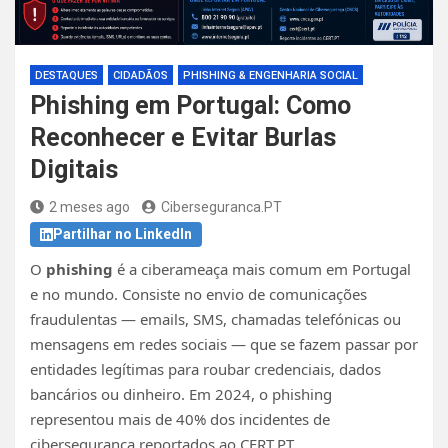
DESTAQUES
CIDADÃOS
PHISHING & ENGENHARIA SOCIAL
Phishing em Portugal: Como
Reconhecer e Evitar Burlas
Digitais
2 meses ago
Ciberseguranca.PT
Partilhar no LinkedIn
O
phishing
é a ciberameaça mais comum em Portugal
e no mundo. Consiste no envio de comunicações
fraudulentas — emails, SMS, chamadas telefónicas ou
mensagens em redes sociais — que se fazem passar por
entidades legítimas para roubar credenciais, dados
bancários ou dinheiro. Em 2024, o phishing
representou mais de 40% dos incidentes de
cibersegurança reportados ao CERT.PT.