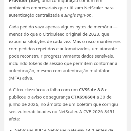
Provider (IdP)
, uma configuração comum em
ambientes empresariais que utilizam NetScaler para
autenticação centralizada e
single sign-on
.
Cada pedido vaza apenas alguns bytes de memória —
menos do que o CitrixBleed original de 2023, que
expunha kilobytes de cada vez. Mas o risco mantém-se:
com pedidos repetidos e automatizados, um atacante
pode reconstruir progressivamente dados sensíveis,
incluindo tokens de sessão que permitem contornar a
autenticação, mesmo com autenticação multifator
(MFA) ativa.
A Citrix classificou a falha com um
CVSS de 8.8
e
publicou o aviso de segurança
CTX696604
a 30 de
junho de 2026, no âmbito de um boletim que corrigiu
seis vulnerabilidades no NetScaler. A CVE-2026-8451
afeta:
NetScaler ADC e NetScaler Gateway
14.1 antes da