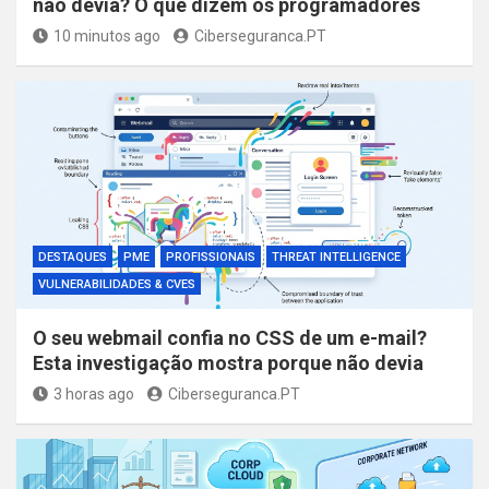
não devia? O que dizem os programadores
10 minutos ago
Ciberseguranca.PT
DESTAQUES
PME
PROFISSIONAIS
THREAT INTELLIGENCE
VULNERABILIDADES & CVES
O seu webmail confia no CSS de um e-mail?
Esta investigação mostra porque não devia
3 horas ago
Ciberseguranca.PT