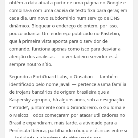
obtém a data atual a partir de uma página do Google e
combina-a com uma cadeia de texto fixa para gerar, em
cada dia, um novo subdomínio num serviço de DNS
dinâmico. Bloquear o endereço de ontem, por isso,
pouco adianta. Um endereço publicado no Pastebin,
que à primeira vista aponta para o servidor de
comando, funciona apenas como isco para desviar a
atenção dos analistas — o verdadeiro servidor está
sempre noutro sítio.
Segundo a FortiGuard Labs, o Ousaban — também
identificado pelo nome Javali — pertence a uma família
de trojans bancários de origem brasileira que a
Kaspersky agrupou, há alguns anos, sob a designação
“Tetrade”, juntamente com o Grandoreiro, o Guildma e
o Melcoz. Todos começaram por atacar utilizadores no
Brasil e expandiram, mais tarde, a atividade para a
Península Ibérica, partilhando código e técnicas entre si
— incluindo o algoritmo de cifra usado nas