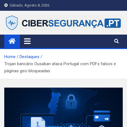
Skip
Sábado, Agosto 8, 2026
to
content
Ciberseguranca.PT
Publicação portuguesa de referência em cibersegurança —
notícias, alertas e guias práticos para cidadãos, PME e
profissionais.
Home
Destaques
Trojan bancário Ousaban ataca Portugal com PDFs falsos e
páginas geo-bloqueadas