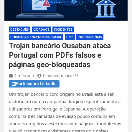
DESTAQUES
CIDADÃOS
INCIDENTES
PHISHING & ENGENHARIA SOCIAL
PME
PROFISSIONAIS
Trojan bancário Ousaban ataca
Portugal com PDFs falsos e
páginas geo-bloqueadas
1 mês ago
Ciberseguranca.PT
Partilhar no LinkedIn
Um trojan bancário com origem no Brasil está a ser
distribuído numa campanha dirigida especificamente a
utilizadores em Portugal e Espanha. A operação
combina três camadas de evasão pouco comuns em
ataques dirigidos a este mercado: páginas fraudulentas
que só respondem a visitantes destes dois países,