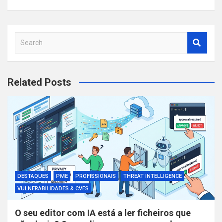
S
e
a
r
Related Posts
c
h
DESTAQUES
PME
PROFISSIONAIS
THREAT INTELLIGENCE
VULNERABILIDADES & CVES
O seu editor com IA está a ler ficheiros que