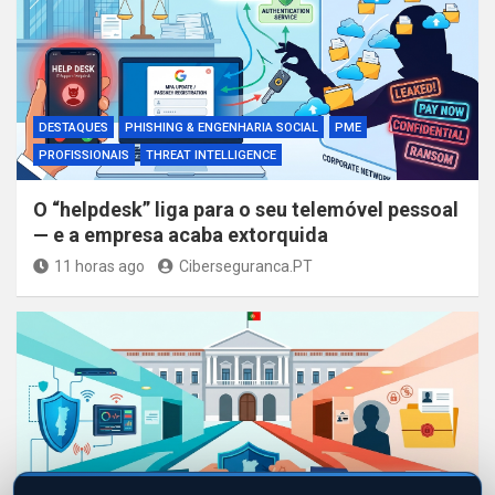
DESTAQUES
PHISHING & ENGENHARIA SOCIAL
PME
PROFISSIONAIS
THREAT INTELLIGENCE
O “helpdesk” liga para o seu telemóvel pessoal
— e a empresa acaba extorquida
11 horas ago
Ciberseguranca.PT
DESTAQUES
LEGISLAÇÃO
NIS2
PROFISSIONAIS