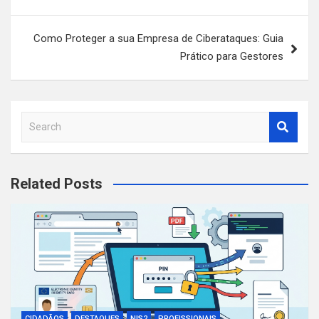
Como Proteger a sua Empresa de Ciberataques: Guia
Prático para Gestores
S
e
a
r
Related Posts
c
h
CIDADÃOS
DESTAQUES
NIS2
PROFISSIONAIS