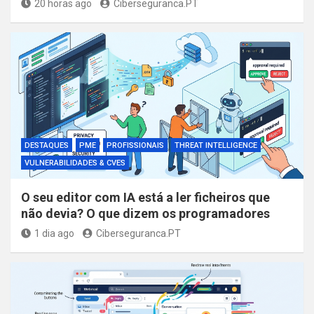
20 horas ago
Ciberseguranca.PT
DESTAQUES
PME
PROFISSIONAIS
THREAT INTELLIGENCE
VULNERABILIDADES & CVES
O seu editor com IA está a ler ficheiros que
não devia? O que dizem os programadores
1 dia ago
Ciberseguranca.PT