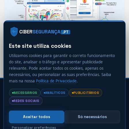
DESTAQUES
PME
PROFISSIONAIS
THREAT INTELLIGENCE
CIBER
SEGURANÇA
.PT
VULNERABILIDADES & CVES
Este site utiliza cookies
O seu webmail confia no CSS de um e-mail?
Esta investigação mostra porque não devia
Utilizamos cookies para garantir o correto funcionamento
2 dias ago
Ciberseguranca.PT
do site, analisar o tráfego e apresentar publicidade
relevante. Pode aceitar todos os cookies, apenas os
necessários, ou personalizar as suas preferências. Saiba
mais na nossa
Política de Privacidade
.
CIBER
SEGURANÇA
.PT
NECESSÁRIOS
ANALÍTICOS
PUBLICITÁRIOS
Ficha Técnica
Política de Privacidade
REDES SOCIAIS
Política de Cookies
Termos e Condições
Contacto
Preferências de cookies
Aceitar todos
Só necessários
© 2026
Cibersegurança.PT
· Todos os direitos reservados ·
info@ciberseguranca.pt
Personalizar preferências