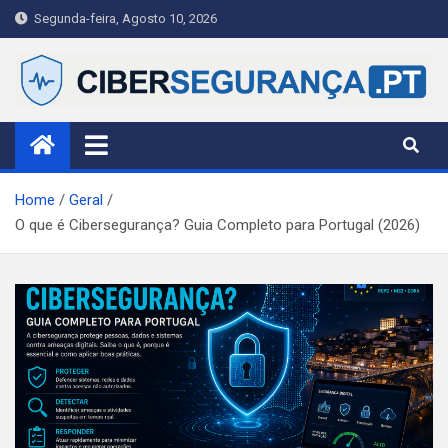
Skip
Segunda-feira, Agosto 10, 2026
to
content
Ciberseguranca.PT
Publicação portuguesa de referência em cibersegurança —
notícias, alertas e guias práticos para cidadãos, PME e
profissionais.
Home
Geral
O que é Cibersegurança? Guia Completo para Portugal (2026)