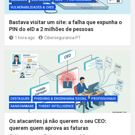
VULNERABILIDADES & CVES
Bastava visitar um site: a falha que expunha o
PIN do eID a 2 milhões de pessoas
1 hora ago
Ciberseguranca.PT
DESTAQUES
PHISHING & ENGENHARIA SOCIAL
PROFISSIONAIS
RANSOMWARE
THREAT INTELLIGENCE
Os atacantes já não querem o seu CEO:
querem quem aprova as faturas