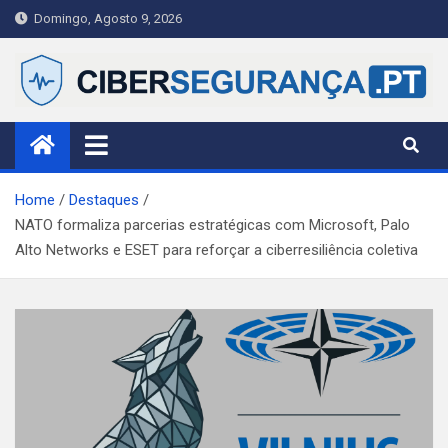
Skip
Domingo, Agosto 9, 2026
to
content
Ciberseguranca.PT
Publicação portuguesa de referência em cibersegurança —
notícias, alertas e guias práticos para cidadãos, PME e
profissionais.
Home
Destaques
NATO formaliza parcerias estratégicas com Microsoft, Palo
Alto Networks e ESET para reforçar a ciberresiliência coletiva