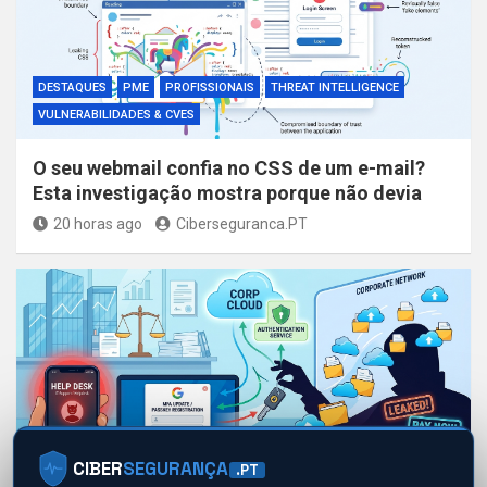
DESTAQUES
PME
PROFISSIONAIS
THREAT INTELLIGENCE
VULNERABILIDADES & CVES
O seu webmail confia no CSS de um e-mail?
Esta investigação mostra porque não devia
20 horas ago
Ciberseguranca.PT
DESTAQUES
PHISHING & ENGENHARIA SOCIAL
PME
CIBER
SEGURANÇA
.PT
PROFISSIONAIS
THREAT INTELLIGENCE