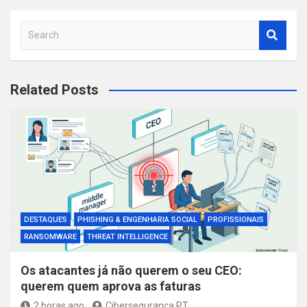
S
e
a
r
Related Posts
c
h
DESTAQUES
PHISHING & ENGENHARIA SOCIAL
PROFISSIONAIS
RANSOMWARE
THREAT INTELLIGENCE
Os atacantes já não querem o seu CEO:
querem quem aprova as faturas
2 horas ago
Ciberseguranca.PT