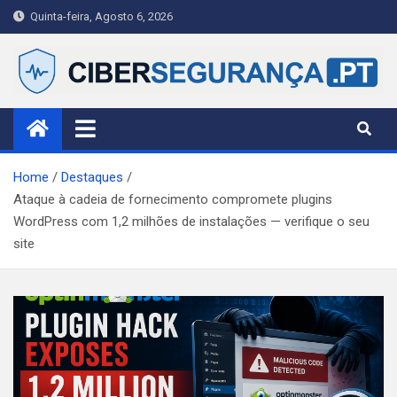
Skip
Quinta-feira, Agosto 6, 2026
to
content
Ciberseguranca.PT
Publicação portuguesa de referência em cibersegurança —
notícias, alertas e guias práticos para cidadãos, PME e
profissionais.
Home
Destaques
Ataque à cadeia de fornecimento compromete plugins
WordPress com 1,2 milhões de instalações — verifique o seu
site