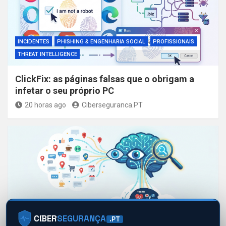
INCIDENTES
PHISHING & ENGENHARIA SOCIAL
PROFISSIONAIS
THREAT INTELLIGENCE
ClickFix: as páginas falsas que o obrigam a
infetar o seu próprio PC
20 horas ago
Ciberseguranca.PT
CIBER
SEGURANÇA
.PT
AI ACT
CIDADÃOS
DESTAQUES
PROFISSIONAIS
RGPD