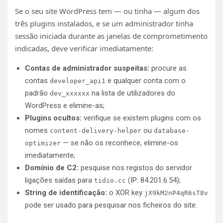
Se o seu site WordPress tem — ou tinha — algum dos
três plugins instalados, e se um administrador tinha
sessão iniciada durante as janelas de comprometimento
indicadas, deve verificar imediatamente:
Contas de administrador suspeitas:
procure as
contas
e qualquer conta com o
developer_api1
padrão
na lista de utilizadores do
dev_xxxxxx
WordPress e elimine-as;
Plugins ocultos:
verifique se existem plugins com os
nomes
ou
content-delivery-helper
database-
— se não os reconhece, elimine-os
optimizer
imediatamente;
Domínio de C2:
pesquise nos registos do servidor
ligações saídas para
(IP: 84.201.6.54);
tidio.cc
String de identificação:
o XOR key
jX9kM2nP4qR6sT8v
pode ser usado para pesquisar nos ficheiros do site.