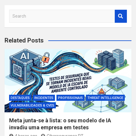
S
e
a
r
Related Posts
c
h
DESTAQUES
INCIDENTES
PROFISSIONAIS
THREAT INTELLIGENCE
VULNERABILIDADES & CVES
Meta junta-se à lista: o seu modelo de IA
invadiu uma empresa em testes
4 horas ago
Ciberseguranca.PT