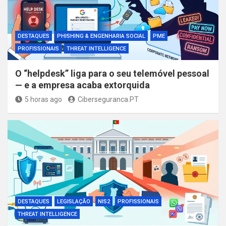
DESTAQUES
PHISHING & ENGENHARIA SOCIAL
PME
PROFISSIONAIS
THREAT INTELLIGENCE
O “helpdesk” liga para o seu telemóvel pessoal
— e a empresa acaba extorquida
5 horas ago
Ciberseguranca.PT
DESTAQUES
LEGISLAÇÃO
NIS2
PROFISSIONAIS
THREAT INTELLIGENCE