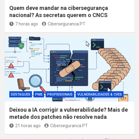
Quem deve mandar na cibersegurança
nacional? As secretas querem o CNCS
7 horas ago
Ciberseguranca.PT
DESTAQUES
PME
PROFISSIONAIS
VULNERABILIDADES & CVES
Deixou a IA corrigir a vulnerabilidade? Mais de
metade dos patches não resolve nada
21 horas ago
Ciberseguranca.PT