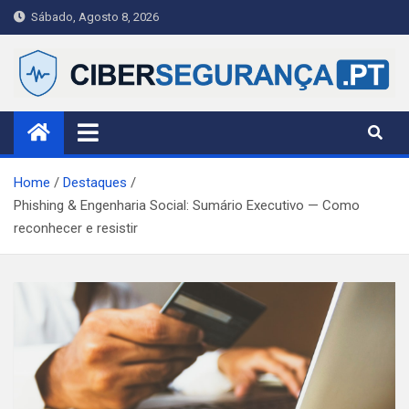
Skip
Sábado, Agosto 8, 2026
to
content
Ciberseguranca.PT
Publicação portuguesa de referência em cibersegurança —
notícias, alertas e guias práticos para cidadãos, PME e
profissionais.
Home
Destaques
Phishing & Engenharia Social: Sumário Executivo — Como
reconhecer e resistir