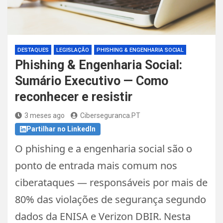
DESTAQUES
LEGISLAÇÃO
PHISHING & ENGENHARIA SOCIAL
Phishing & Engenharia Social:
Sumário Executivo — Como
reconhecer e resistir
3 meses ago
Ciberseguranca.PT
Partilhar no LinkedIn
O
phishing e a engenharia social
são o
ponto de entrada mais comum nos
ciberataques — responsáveis por mais de
80% das violações de segurança segundo
dados da ENISA e Verizon DBIR. Nesta