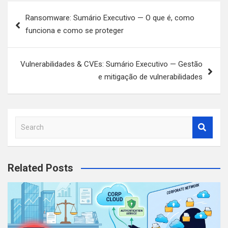
Navegação
Ransomware: Sumário Executivo — O que é, como
de
funciona e como se proteger
artigos
Vulnerabilidades & CVEs: Sumário Executivo — Gestão
e mitigação de vulnerabilidades
S
e
a
r
Related Posts
c
h