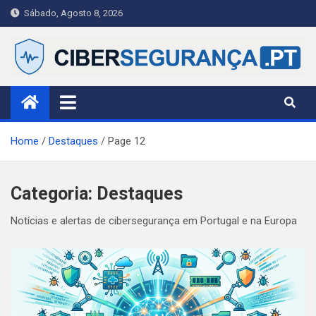
Skip
Sábado, Agosto 8, 2026
to
content
Ciberseguranca.PT
Publicação portuguesa de referência em cibersegurança —
notícias, alertas e guias práticos para cidadãos, PME e
profissionais.
Home
Destaques
Page 12
Categoria:
Destaques
Notícias e alertas de cibersegurança em Portugal e na Europa