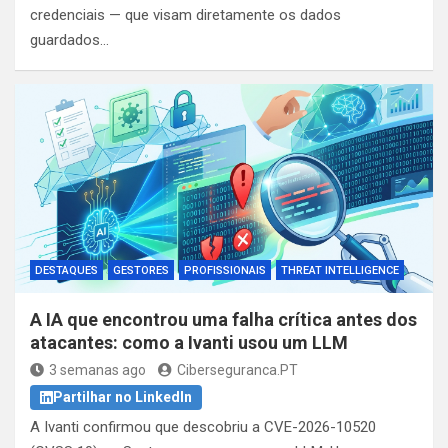
credenciais — que visam diretamente os dados
guardados…
DESTAQUES
GESTORES
PROFISSIONAIS
THREAT INTELLIGENCE
A IA que encontrou uma falha crítica antes dos
atacantes: como a Ivanti usou um LLM
3 semanas ago
Ciberseguranca.PT
Partilhar no LinkedIn
A Ivanti confirmou que descobriu a CVE-2026-10520