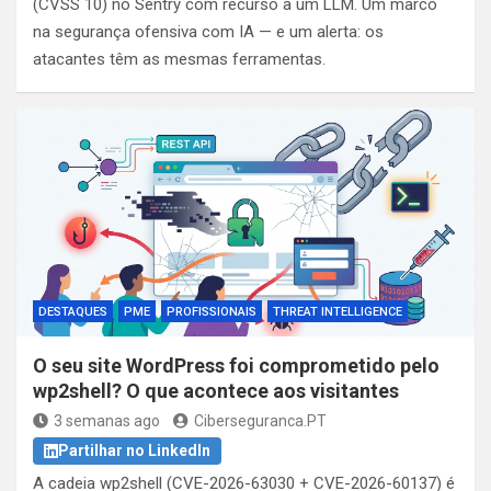
(CVSS 10) no Sentry com recurso a um LLM. Um marco
na segurança ofensiva com IA — e um alerta: os
atacantes têm as mesmas ferramentas.
DESTAQUES
PME
PROFISSIONAIS
THREAT INTELLIGENCE
O seu site WordPress foi comprometido pelo
wp2shell? O que acontece aos visitantes
3 semanas ago
Ciberseguranca.PT
Partilhar no LinkedIn
A cadeia wp2shell (CVE-2026-63030 + CVE-2026-60137) é