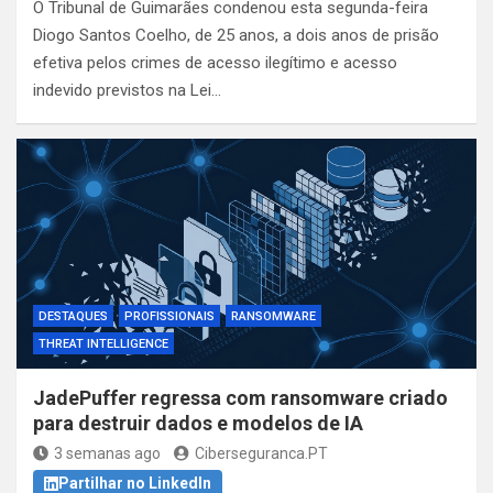
O Tribunal de Guimarães condenou esta segunda-feira
Diogo Santos Coelho, de 25 anos, a dois anos de prisão
efetiva pelos crimes de acesso ilegítimo e acesso
indevido previstos na Lei…
DESTAQUES
PROFISSIONAIS
RANSOMWARE
THREAT INTELLIGENCE
JadePuffer regressa com ransomware criado
para destruir dados e modelos de IA
3 semanas ago
Ciberseguranca.PT
Partilhar no LinkedIn